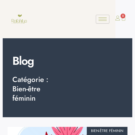
Aller
au
0
contenu
Panier
Blog
Catégorie :
Bien-être
féminin
BIEN-ÊTRE FÉMININ