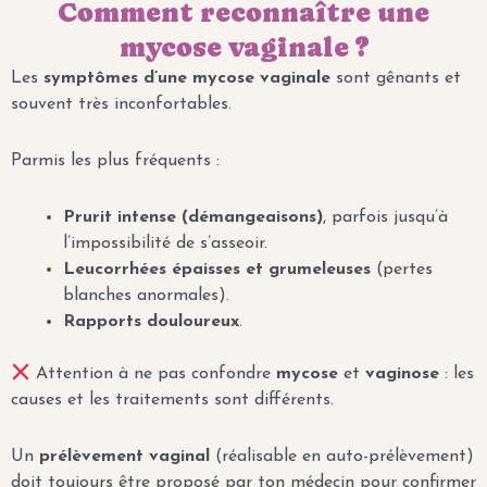
Comment reconnaître une
mycose vaginale ?
Les
symptômes d’une mycose vaginale
sont gênants et
souvent très inconfortables.
Parmis les plus fréquents :
Prurit intense (démangeaisons)
, parfois jusqu’à
l’impossibilité de s’asseoir.
Leucorrhées épaisses et grumeleuses
(pertes
blanches anormales).
Rapports douloureux
.
Attention à ne pas confondre
mycose
et
vaginose
: les
causes et les traitements sont différents.
Un
prélèvement vaginal
(réalisable en auto-prélèvement)
doit toujours être proposé par ton médecin pour confirmer