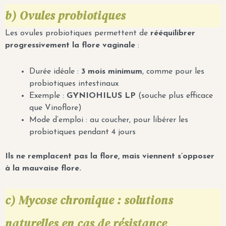
b) Ovules probiotiques
Les ovules probiotiques permettent de
rééquilibrer
progressivement la flore vaginale
:
Durée idéale :
3 mois minimum
, comme pour les
probiotiques intestinaux
Exemple :
GYNIOHILUS LP
(souche plus efficace
que Vinoflore)
Mode d’emploi : au coucher, pour libérer les
probiotiques pendant 4 jours
Ils ne remplacent pas la flore, mais viennent s’opposer
à la mauvaise flore.
c) Mycose chronique : solutions
naturelles en cas de résistance