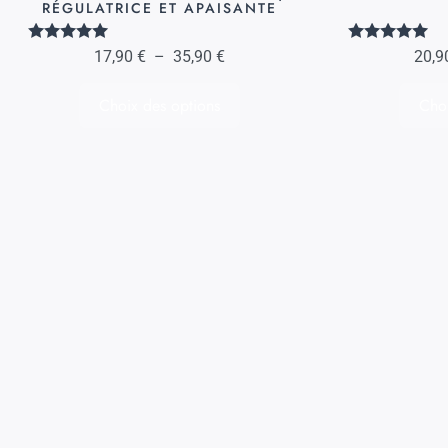
RÉGULATRICE ET APAISANTE
du
produit
Note
Note
17,90
€
–
35,90
€
20,
5.00
5.00
sur 5
sur 5
Choix des options
Choi