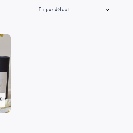
l
€.
K