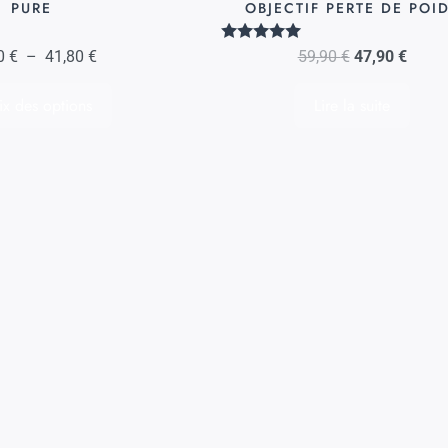
PURE
OBJECTIF PERTE DE POI
du
produit
Note
90
€
–
41,80
€
59,90
€
47,90
€
5.00
sur 5
x des options
Lire la suite