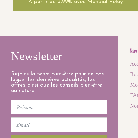
À partir de 3,99€ avec Mondial Relay
Nav
Newsletter
Acc
Rejoins la team bien-être pour ne pas
Bou
louper les dernières actualités, les
Mo
offres ainsi que les conseils bien-être
au naturel
FA
First
Nou
Name
Email