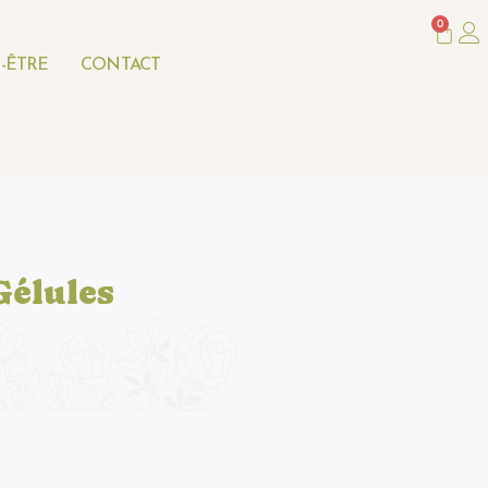
0
Panie
-ÊTRE
CONTACT
Gélules