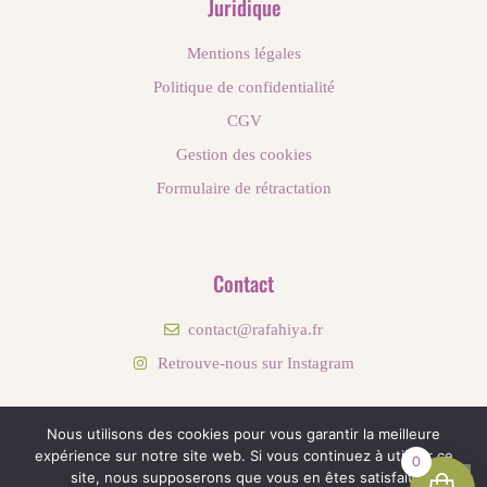
Juridique
Mentions légales
Politique de confidentialité
CGV
Gestion des cookies
Formulaire de rétractation
Contact
contact@rafahiya.fr
Retrouve-nous sur Instagram
Nous utilisons des cookies pour vous garantir la meilleure
© RAFAHIYA 2024 - CONÇU PAR AGENCE B.DESIGN
expérience sur notre site web. Si vous continuez à utiliser ce
0
site, nous supposerons que vous en êtes satisfait.
Tu as besoin d'aide ?