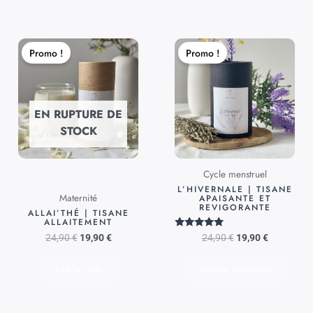
Le
Le
Le
Le
prix
prix
prix
prix
Promo !
Promo !
initial
actuel
initial
actuel
était :
est :
était :
est :
24,90 €.
19,90 €.
24,90 €.
19,90 €.
EN RUPTURE DE
STOCK
Cycle menstruel
L’HIVERNALE | TISANE
Maternité
APAISANTE ET
REVIGORANTE
ALLAI’THÉ | TISANE
ALLAITEMENT
Note
24,90
€
19,90
€
24,90
€
19,90
€
5.00
sur 5
Lire la suite
Ajouter au panier