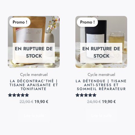
Le
Le
Le
Le
prix
prix
prix
prix
Promo !
Promo !
initial
actuel
initial
actuel
était :
est :
était :
est :
22,90 €.
19,90 €.
24,90 €.
19,90 €.
EN RUPTURE DE
EN RUPTURE DE
STOCK
STOCK
Cycle menstruel
Cycle menstruel
LA DÉCONTRAC’THÉ |
LA DÉTENDUE | TISANE
TISANE APAISANTE ET
ANTI-STRESS ET
TONIFIANTE
SOMMEIL RÉPARATEUR
Note
Note
22,90
€
19,90
€
24,90
€
19,90
€
5.00
5.00
sur 5
sur 5
Lire la suite
Lire la suite