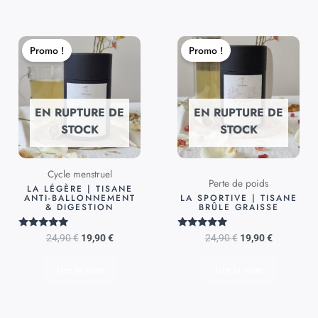
Le
Le
Le
Le
prix
prix
prix
prix
Promo !
Promo !
initial
actuel
initial
actuel
était :
est :
était :
est :
24,90 €.
19,90 €.
24,90 €.
19,90 €.
EN RUPTURE DE
EN RUPTURE DE
STOCK
STOCK
Cycle menstruel
Perte de poids
LA LÉGÈRE | TISANE
ANTI-BALLONNEMENT
LA SPORTIVE | TISANE
& DIGESTION
BRÛLE GRAISSE
Note
Note
24,90
€
19,90
€
24,90
€
19,90
€
5.00
5.00
sur 5
sur 5
Lire la suite
Lire la suite