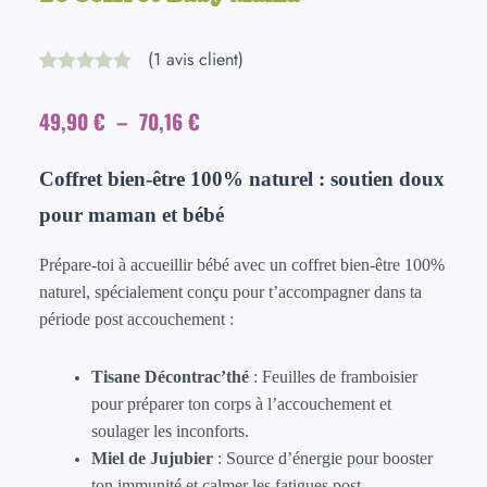
(
1
avis client)
Noté
1
5.00
sur 5 basé
Plage
49,90
€
–
70,16
€
sur
notation
client
de
prix :
Coffret bien-être 100% naturel : soutien doux
49,90 €
pour maman et bébé
à
70,16 €
Prépare-toi à accueillir bébé avec un coffret bien-être 100%
naturel, spécialement conçu pour t’accompagner dans ta
période post accouchement :
Tisane Décontrac’thé
: Feuilles de framboisier
pour préparer ton corps à l’accouchement et
soulager les inconforts.
Miel de Jujubier
: Source d’énergie pour booster
ton immunité et calmer les fatigues post