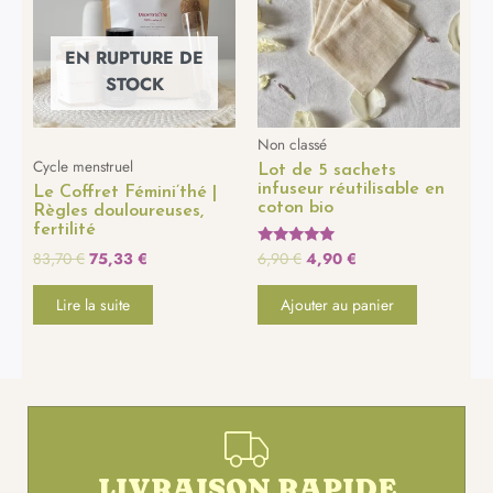
83,70 €.
75,33 €.
6,90 €.
4,90 €.
EN RUPTURE DE
STOCK
Non classé
Cycle menstruel
Lot de 5 sachets
infuseur réutilisable en
Le Coffret Fémini’thé |
coton bio
Règles douloureuses,
fertilité
83,70
€
75,33
€
6,90
€
4,90
€
Note
5.00
sur 5
Lire la suite
Ajouter au panier
LIVRAISON RAPIDE