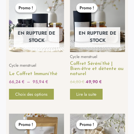
Ce
de
prix
prix
produit
Promo !
Promo !
Promo !
Promo !
prix :
initial
actuel
a
66,24 €
était :
est :
plusieurs
à
64,80 €.
49,90 €.
95,94 €
variations.
EN RUPTURE DE
EN RUPTURE DE
Les
STOCK
STOCK
options
peuvent
Cycle menstruel
être
Coffret Séréni’thé |
choisies
Cycle menstruel
Bien-être et détente au
sur
Le Coffret Immuni’thé
naturel
la
66,24
€
–
95,94
€
64,80
€
49,90
€
page
du
Choix des options
Lire la suite
produit
Le
Le
Le
Le
prix
prix
prix
prix
Promo !
Promo !
Promo !
Promo !
initial
actuel
initial
actuel
était :
est :
était :
est :