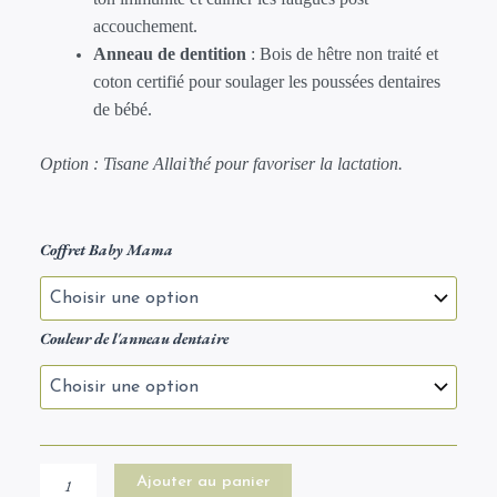
accouchement.
Anneau de dentition
: Bois de hêtre non traité et
coton certifié pour soulager les poussées dentaires
de bébé.
Option : Tisane Allai’thé pour favoriser la lactation.
quantité
Coffret Baby Mama
de
Le
Coffret
Baby
Couleur de l'anneau dentaire
Mama
Ajouter au panier