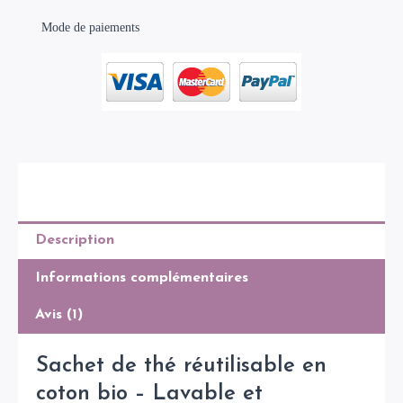
réutilisable
en
Mode de paiements
coton
bio
Description
Informations complémentaires
Avis (1)
Sachet de thé réutilisable en
coton bio – Lavable et