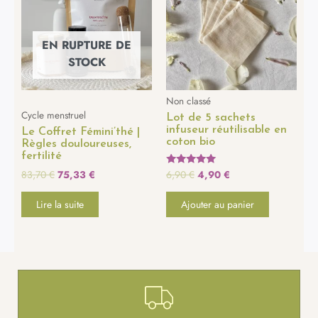
était :
est :
était :
est :
83,70 €.
75,33 €.
6,90 €.
4,90 €.
EN RUPTURE DE
STOCK
Non classé
Cycle menstruel
Lot de 5 sachets
infuseur réutilisable en
Le Coffret Fémini’thé |
coton bio
Règles douloureuses,
fertilité
83,70
€
75,33
€
6,90
€
4,90
€
Note
5.00
sur 5
Lire la suite
Ajouter au panier