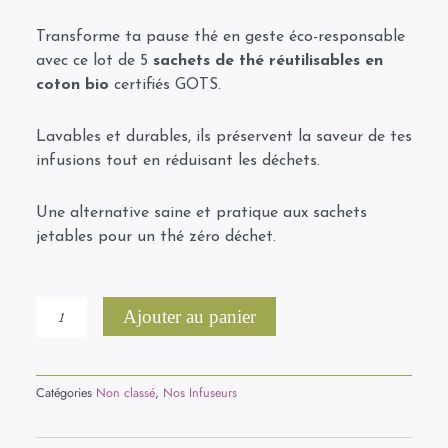
client
prix
prix
initial
actuel
Transforme ta pause thé en geste éco-responsable
était :
est :
avec ce lot de 5
sachets de thé réutilisables en
6,90 €.
4,90 €.
coton bio
certifiés GOTS.
Lavables et durables, ils préservent la saveur de tes
infusions tout en réduisant les déchets.
Une alternative saine et pratique aux sachets
jetables pour un thé zéro déchet.
quantité
Ajouter au panier
de
Lot
de
5
Catégories
Non classé
,
Nos Infuseurs
sachets
infuseur