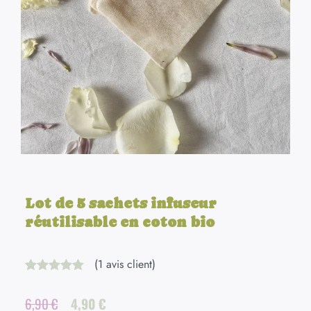
Lot de 5 sachets infuseur
réutilisable en coton bio
(
1
avis client)
Noté
1
5.00
sur 5 basé
Le
Le
6,90
€
4,90
€
sur
notation