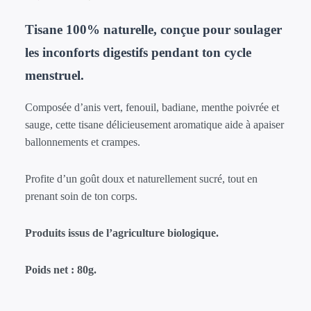
client
prix
prix
initial
actuel
Tisane 100% naturelle, conçue pour soulager
était :
est :
les inconforts digestifs pendant ton cycle
24,90 €.
19,90 €.
menstruel.
Composée d’anis vert, fenouil, badiane, menthe poivrée et
sauge, cette tisane délicieusement aromatique aide à apaiser
ballonnements et crampes.
Profite d’un goût doux et naturellement sucré, tout en
prenant soin de ton corps.
Produits issus de l’agriculture biologique.
Poids net : 80g.