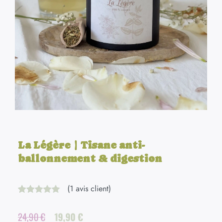
La Légère | Tisane anti-
ballonnement & digestion
(
1
avis client)
Noté
1
5.00
sur 5 basé
Le
Le
24,90
€
19,90
€
sur
notation