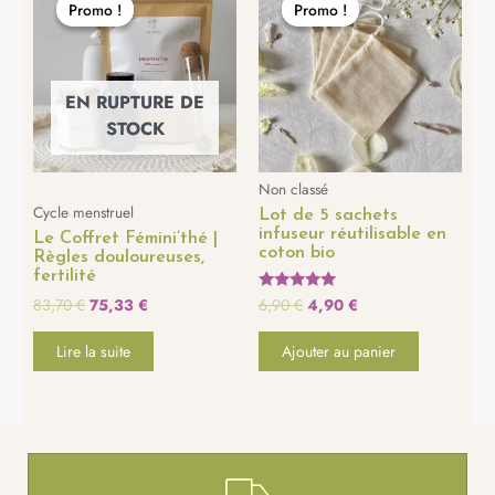
Promo !
Promo !
Promo !
Promo !
initial
actuel
initial
actuel
était :
est :
était :
est :
83,70 €.
75,33 €.
6,90 €.
4,90 €.
EN RUPTURE DE
STOCK
Non classé
Cycle menstruel
Lot de 5 sachets
infuseur réutilisable en
Le Coffret Fémini’thé |
coton bio
Règles douloureuses,
fertilité
83,70
€
75,33
€
6,90
€
4,90
€
Note
5.00
sur 5
Lire la suite
Ajouter au panier