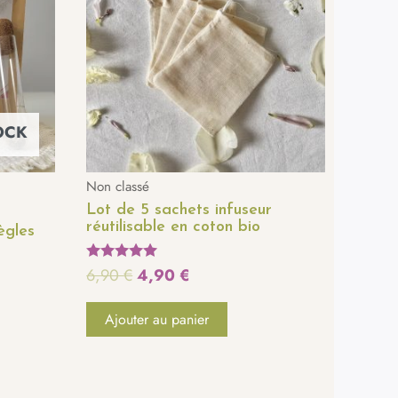
était :
est :
6,90 €.
4,90 €.
OCK
Non classé
Lot de 5 sachets infuseur
réutilisable en coton bio
ègles
6,90
€
4,90
€
Note
5.00
sur 5
Ajouter au panier