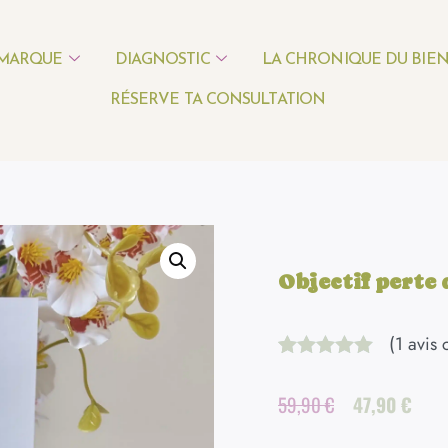
 MARQUE
DIAGNOSTIC
LA CHRONIQUE DU BIEN
RÉSERVE TA CONSULTATION
Objectif perte 
(
1
avis c
Noté
1
5.00
sur 5 basé
Le
Le
59,90
€
47,90
€
sur
notation
prix
prix
client