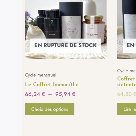
66,24 €
plusieurs
à
variations.
95,94 €
Les
options
peuvent
EN RUPTURE DE STOCK
EN
être
choisies
sur
la
Cycle me
Cycle menstruel
page
Coffret
Le Coffret Immuni’thé
détente
du
66,24
€
–
95,94
€
64,80
produit
Choix des options
Lire la