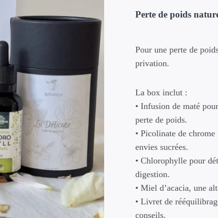
initial
actu
Perte de poids nature
était :
est :
59,90 €.
47,9
Pour une perte de poid
privation.
La box inclut :
• Infusion de maté pour
perte de poids.
• Picolinate de chrome 
envies sucrées.
• Chlorophylle pour dét
digestion.
• Miel d’acacia, une alt
• Livret de rééquilibrag
conseils.