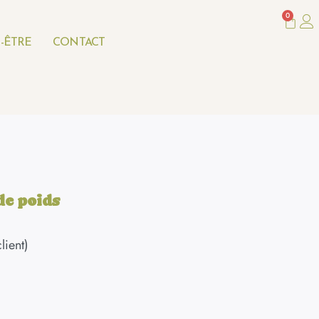
0
Panie
-ÊTRE
CONTACT
de poids
lient)