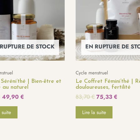
était :
est :
était :
est :
64,80 €.
49,90 €.
83,70 €.
75,33 €.
 RUPTURE DE STOCK
EN RUPTURE DE ST
nstruel
Cycle menstruel
 Séréni’thé | Bien-être et
Le Coffret Fémini’thé | R
 au naturel
douloureuses, fertilité
€
49,90
€
83,70
€
75,33
€
 suite
Lire la suite