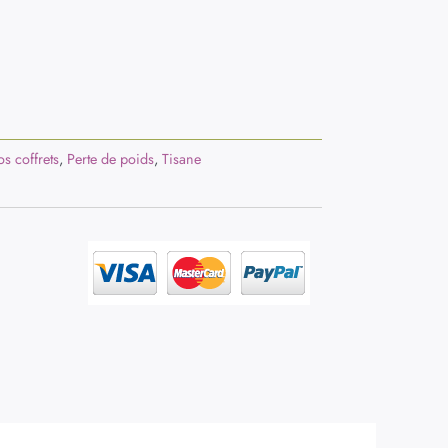
s coffrets
,
Perte de poids
,
Tisane