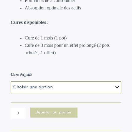
Format facile à consommer
Absorption optimale des actifs
Cures disponibles :
Cure de 1 mois (1 pot)
Cure de 3 mois pour un effet prolongé (2 pots
achetés, 1 offert)
quantité
Cure Nigelle
de
Gélules
de
Nigelle
|
Bienfaits
Ajouter au panier
et
nature
100%