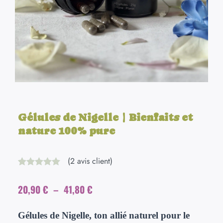
Gélules de Nigelle | Bienfaits et
nature 100% pure
(
2
avis client)
Noté
2
5.00
sur 5 basé
Plage
20,90
€
–
41,80
€
sur
notations
de
client
prix :
Gélules de Nigelle, ton allié naturel pour le