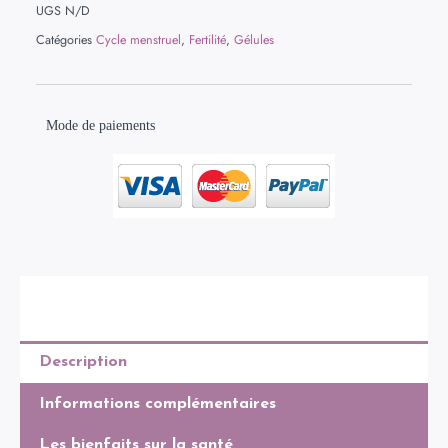
pure
UGS
N/D
Catégories
Cycle menstruel
,
Fertilité
,
Gélules
Mode de paiements
Description
Informations complémentaires
Les bienfaits sur la santé