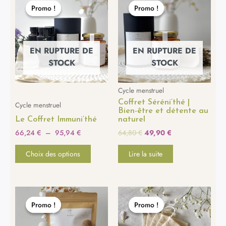
de
prix
prix
produit
Promo !
Promo !
Promo !
Promo !
prix :
initial
actuel
a
66,24 €
était :
est :
plusieurs
à
64,80 €.
49,90 €.
95,94 €
variations.
EN RUPTURE DE
EN RUPTURE DE
Les
STOCK
STOCK
options
peuvent
Cycle menstruel
être
Coffret Séréni’thé |
choisies
Cycle menstruel
Bien-être et détente au
sur
Le Coffret Immuni’thé
naturel
la
66,24
€
–
95,94
€
64,80
€
49,90
€
page
du
Choix des options
Lire la suite
produit
Le
Le
Le
Le
prix
prix
prix
prix
Promo !
Promo !
Promo !
Promo !
initial
actuel
initial
actuel
était :
est :
était :
est :