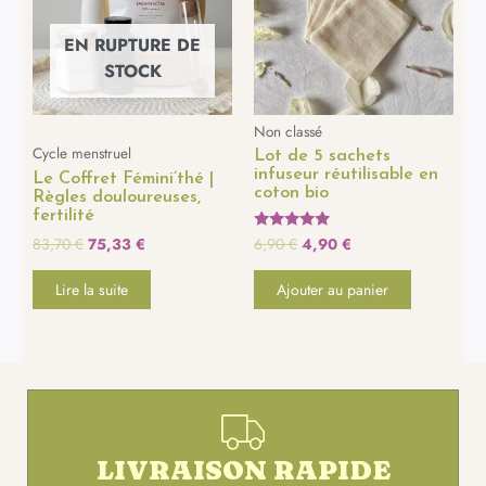
83,70 €.
75,33 €.
6,90 €.
4,90 €.
EN RUPTURE DE
STOCK
Non classé
Cycle menstruel
Lot de 5 sachets
infuseur réutilisable en
Le Coffret Fémini’thé |
coton bio
Règles douloureuses,
fertilité
83,70
€
75,33
€
6,90
€
4,90
€
Note
5.00
sur 5
Lire la suite
Ajouter au panier
LIVRAISON RAPIDE