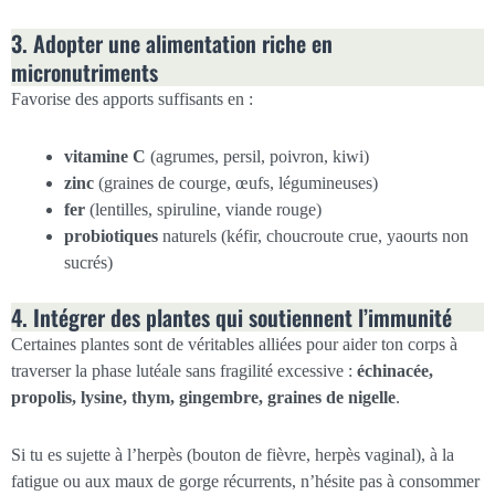
3. Adopter une alimentation riche en
micronutriments
Favorise des apports suffisants en :
vitamine C
(agrumes, persil, poivron, kiwi)
zinc
(graines de courge, œufs, légumineuses)
fer
(lentilles, spiruline, viande rouge)
probiotiques
naturels (kéfir, choucroute crue, yaourts non
sucrés)
4. Intégrer des plantes qui soutiennent l’immunité
Certaines plantes sont de véritables alliées pour aider ton corps à
traverser la phase lutéale sans fragilité excessive :
échinacée,
propolis, lysine, thym, gingembre, graines de nigelle
.
Si tu es sujette à l’herpès (bouton de fièvre, herpès vaginal), à la
fatigue ou aux maux de gorge récurrents, n’hésite pas à consommer