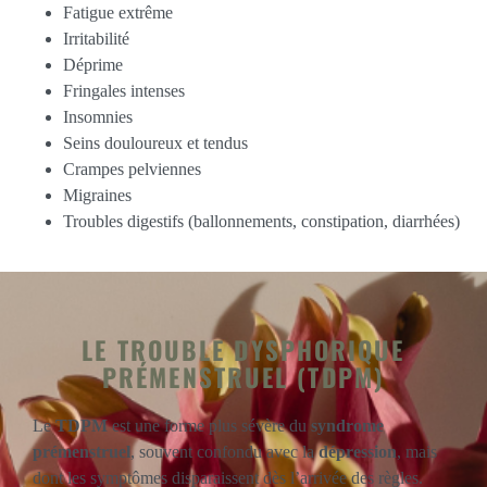
Fatigue extrême
Irritabilité
Déprime
Fringales intenses
Insomnies
Seins douloureux et tendus
Crampes pelviennes
Migraines
Troubles digestifs (ballonnements, constipation, diarrhées)
LE TROUBLE DYSPHORIQUE
PRÉMENSTRUEL (TDPM)
Le
TDPM
est une forme plus sévère du
syndrome
prémenstruel
, souvent confondu avec la
dépression
, mais
dont les symptômes disparaissent dès l’arrivée des règles.