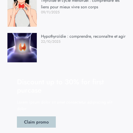
Thyroïde et cycle menstruel : comprendre les
liens pour mieux vivre son corps
09/11/2025
Hypothyroïdie : comprendre, reconnaître et agir
22/10/2025
Discount up to 30% for first
purcase
Lorem ipsum dolor sit amet consectetur adipiscing elit
dolor
Claim promo